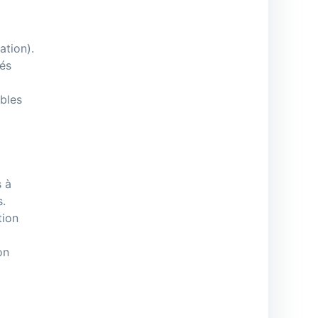
ation).
rés
ables
s à
s.
tion
on