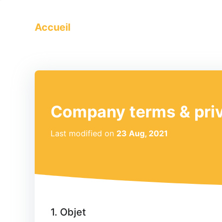
Accueil
Company terms & priv
Last modified on
23 Aug, 2021
1. Objet