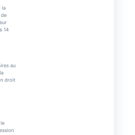
 la
 de
eur
s 14
ires au
la
n droit
s
le
ession