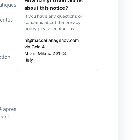
How can you contact us
utiques
about this notice?
If you have any questions or
sentes
concerns about the privacy
policy please contact us.
hi@maccarianagency.com
via Gola 4
Milan, Milano 20143
ction
Italy
é après
vant